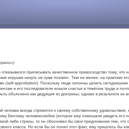
орали»)
о отказывался приписывать качественное превосходство тому, что
ие игрушки ничуть не хуже поэзии». Тем не менее, на практике его
о (self-approbation). Поскольку люди склонны ценить сегодняшни
ентам и его последователи искали счастья в тяжёлом труде и поч
ть объяснено как дедукция из доктрины; однако в результате их м
 человек всегда стремится к своему собственному удовольствию, к
ому Бентаму человеколюбие (которое ему помешали увидеть его пс
какой-либо страны, то он обосновал бы свои предложения тем, что
оего класса. Но если бы он понял этот факт, ему пришлось бы из