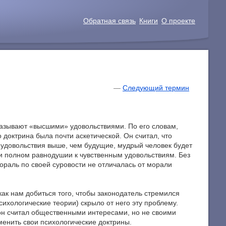
Обратная связь
Книги
О проекте
—
Следующий термин
 называют «высшими» удовольствиями. По его словам,
 доктрина была почти аскетической. Он считал, что
е удовольствия выше, чем будущие, мудрый человек будет
ти полном равнодушии к чувственным удовольствиям. Без
ораль по своей суровости не отличалась от морали
ак нам добиться того, чтобы законодатель стремился
ихологические теории) скрыло от него эту проблему.
 он считал общественными интересами, но не своими
менить свои психологические доктрины.