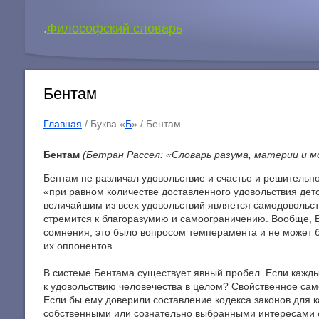
.
Философский словарь
Бентам
Главная
/ Буква «
Б
» /
Бентам
Бентам
(Бетран Рассел: «Словарь разума, материи и м
Бентам не различал удовольствие и счастье и решительн
«при равном количестве доставленного удовольствия детск
величайшим из всех удовольствий является самодовольств
стремится к благоразумию и самоограничению. Вообще, Б
сомнения, это было вопросом темперамента и не может бы
их оппонентов.
В системе Бентама существует явный пробел. Если каждый
к удовольствию человечества в целом? Свойственное сам
Если бы ему доверили составление кодекса законов для 
собственными или сознательно выбранными интересами св