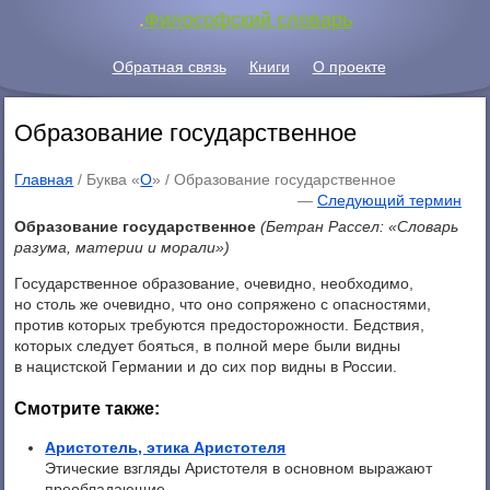
.
Философский словарь
Обратная связь
Книги
О проекте
Образование государственное
Главная
/ Буква «
О
» /
Образование государственное
—
Следующий термин
Образование государственное
(Бетран Рассел: «Словарь
разума, материи и морали»)
Государственное образование, очевидно, необходимо,
но столь же очевидно, что оно сопряжено с опасностями,
против которых требуются предосторожности. Бедствия,
которых следует бояться, в полной мере были видны
в нацистской Германии и до сих пор видны в России.
Смотрите также:
Аристотель, этика Аристотеля
Этические взгляды Аристотеля в основном выражают
преобладающие ...