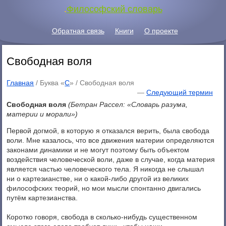
.
Философский словарь
Обратная связь
Книги
О проекте
Свободная воля
Главная
/ Буква «
С
» /
Свободная воля
—
Следующий термин
Свободная воля
(Бетран Рассел: «Словарь разума,
материи и морали»)
Первой догмой, в которую я отказался верить, была свобода
воли. Мне казалось, что все движения материи определяются
законами динамики и не могут поэтому быть объектом
воздействия человеческой воли, даже в случае, когда материя
является частью человеческого тела. Я никогда не слышал
ни о картезианстве, ни о какой-либо другой из великих
философских теорий, но мои мысли спонтанно двигались
путём картезианства.
Коротко говоря, свобода в сколько-нибудь существенном