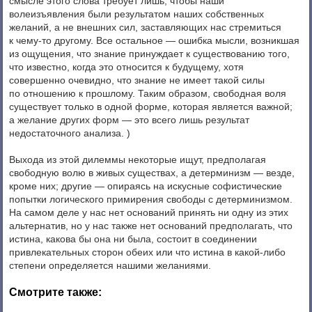
смысле этого слова требует лишь, чтобы наши
волеизъявления были результатом наших собственных
желаний, а не внешних сил, заставляющих нас стремиться
к чему-то другому. Все остальное — ошибка мысли, возникшая
из ощущения, что знание принуждает к существованию того,
что известно, когда это относится к будущему, хотя
совершенно очевидно, что знание не имеет такой силы
по отношению к прошлому. Таким образом, свободная воля
существует только в одной форме, которая является важной;
а желание других форм — это всего лишь результат
недостаточного анализа. )
Выхода из этой дилеммы некоторые ищут, предполагая
свободную волю в живых существах, а детерминизм — везде,
кроме них; другие — опираясь на искусные софистические
попытки логического примирения свободы с детерминизмом.
На самом деле у нас нет оснований принять ни одну из этих
альтернатив, но у нас также нет оснований предполагать, что
истина, какова бы она ни была, состоит в соединении
привлекательных сторон обеих или что истина в какой-либо
степени определяется нашими желаниями.
Смотрите также: