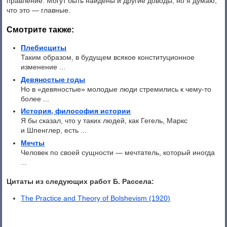
правление. Могут быть найдены и другие доводы, но я думаю,
что это — главные.
Смотрите также:
Плебисциты
Таким образом, в будущем всякое конституционное
изменение ...
Девяностые годы
Но в «девяностые» молодые люди стремились к чему-то
более ...
История, философия истории
Я бы сказал, что у таких людей, как Гегель, Маркс
и Шпенглер, есть ...
Мечты
Человек по своей сущности — мечтатель, который иногда
...
Цитаты из следующих работ Б. Рассела:
The Practice and Theory of Bolshevism (1920)