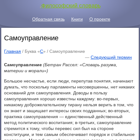
.
Философский словарь
Обратная связь
Книги
О проекте
Самоуправление
Главная
/ Буква «
С
» /
Самоуправление
—
Следующий термин
Самоуправление
(Бетран Рассел: «Словарь разума,
материи и морали»)
Большое несчастье, если люди, перепутав понятия, начинают
думать, что поскольку парламенты несовершенны, нет никаких
оснований для самоуправления. Доводы в пользу
самоуправления хорошо известны каждому: во-первых,
никакому доброжелательному тирану нельзя верить в том, что
он знает и защищает интересы своих подданных; во-вторых,
практика самоуправления — единственный действенный
метод политического воспитания; в-третьих, самоуправление
стремится к тому, чтобы перевес сил был на стороне
конституции, и тем самым обеспечивает порядок и стабильное