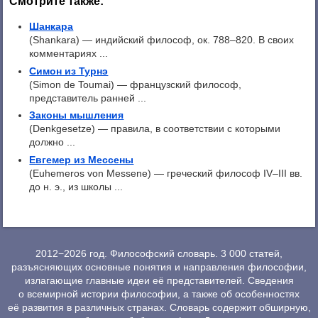
Смотрите также:
Шанкара
(Shankara) — индийский философ, ок. 788–820. В своих
комментариях ...
Симон из Турнэ
(Simon de Toumai) — французский философ,
представитель ранней ...
Законы мышления
(Denkgesetze) — правила, в соответствии с которыми
должно ...
Евгемер из Мессены
(Euhemeros von Messene) — греческий философ IV–III вв.
до н. э., из школы ...
2012−2026 год. Философский словарь. 3 000 статей,
разъясняющих основные понятия и направления философии,
излагающие главные идеи её представителей. Сведения
о всемирной истории философии, а также об особенностях
её развития в различных странах. Словарь содержит обширную,