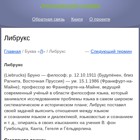
.
Философский словарь
Обратная связь
Книги
О проекте
Либрукс
Главная
/ Буква «
Л
» /
Либрукс
—
Следующий термин
Либрукс
(Liebrucks) Бруно — философ; p. 12.10.1911 (Будупёнен, близ
Рагнита, Восточная Пруссия) — ум. 15.1.1986 (Франкфурт-на-
Майне); профессор во Франкфурте-на-Майне, ведущий
современный учёный в области философии языка, который
занимался исследованием проблемы языка в самом широком
систематическом и историческом плане; Либрукс поставил
своей задачей выяснить отношения между языком
и сознанием языком и диалектикой, языковостью и сознанием
и т. д., опираясь в своих изысканиях на учения В. фон
Гумбольдта, Канта, Гегеля и Гёльдерлина.