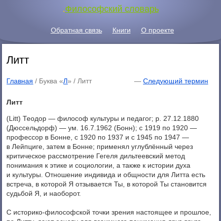
.
Философский словарь
Обратная связь
Книги
О проекте
Литт
Главная
/ Буква «
Л
» /
Литт
—
Следующий термин
Литт
(Litt) Теодор — философ культуры и педагог; р. 27.12.1880
(Дюссельдорф) — ум. 16.7.1962 (Бонн); с 1919 по 1920 —
профессор в Бонне, с 1920 по 1937 и с 1945 по 1947 —
в Лейпциге, затем в Бонне; применял углублённый через
критическое рассмотрение Гегеля дильтеевский метод
понимания к этике и социологии, а также к истории духа
и культуры. Отношение индивида и общности для Литта есть
встреча, в которой Я отзывается Ты, в которой Ты становится
судьбой Я, и наоборот.
С историко-философской точки зрения настоящее и прошлое,