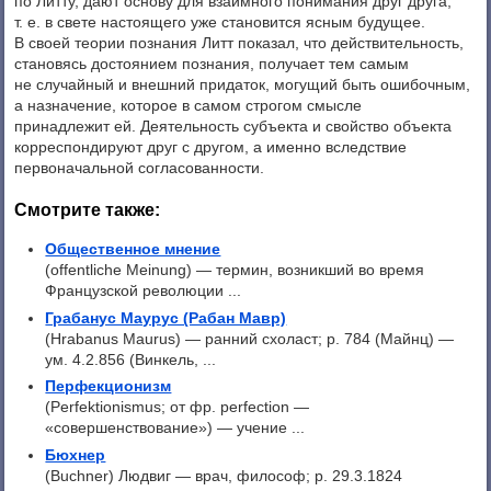
по Литту, дают основу для взаимного понимания друг друга,
т. е. в свете настоящего уже становится ясным будущее.
В своей теории познания Литт показал, что действительность,
становясь достоянием познания, получает тем самым
не случайный и внешний придаток, могущий быть ошибочным,
а назначение, которое в самом строгом смысле
принадлежит ей. Деятельность субъекта и свойство объекта
корреспондируют друг с другом, а именно вследствие
первоначальной согласованности.
Смотрите также:
Общественное мнение
(offentliche Meinung) — термин, возникший во время
Французской революции ...
Грабанус Mаурус (Рабан Мавр)
(Hrabanus Maurus) — ранний схоласт; p. 784 (Майнц) —
ум. 4.2.856 (Винкель, ...
Перфекционизм
(Perfektionismus; от фр. perfection —
«совершенствование») — учение ...
Бюхнер
(Buchner) Людвиг — врач, философ; p. 29.3.1824