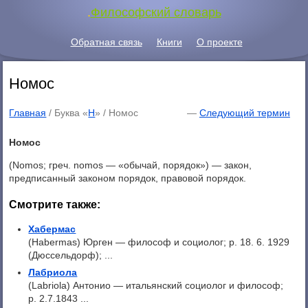
.
Философский словарь
Обратная связь
Книги
О проекте
Номос
Главная
/ Буква «
Н
» /
Номос
—
Следующий термин
Номос
(Nomos; греч. nomos — «обычай, порядок») — закон,
предписанный законом порядок, правовой порядок.
Смотрите также:
Хабермас
(Habermas) Юрген — философ и социолог; р. 18. 6. 1929
(Дюссельдорф); ...
Лабриола
(Labriola) Антонио — итальянский социолог и философ;
р. 2.7.1843 ...