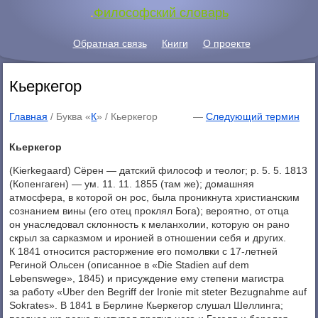
.
Философский словарь
Обратная связь
Книги
О проекте
Кьеркегор
Главная
/ Буква «
К
» /
Кьеркегор
—
Следующий термин
Кьеркегор
(Kierkegaard) Сёрен — датский философ и теолог; р. 5. 5. 1813
(Копенгаген) — ум. 11. 11. 1855 (там же); домашняя
атмосфера, в которой он рос, была проникнута христианским
сознанием вины (его отец проклял Бога); вероятно, от отца
он унаследовал склонность к меланхолии, которую он рано
скрыл за сарказмом и иронией в отношении себя и других.
К 1841 относится расторжение его помолвки с 17-летней
Региной Ольсен (описанное в «Die Stadien auf dem
Lebenswege», 1845) и присуждение ему степени магистра
за работу «Uber den Begriff der Ironie mit steter Bezugnahme auf
Sokrates». В 1841 в Берлине Кьеркегор слушал Шеллинга;