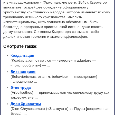
и в «парадоксальном» (Христианские речи, 1848). Кьеркегор
выказывает острейшее осуждение официальному
христианству христианских народов, которое изменяет ясному
требованию истинного христианства: мыслить
«экзистенциально», жить полностью абсолютным, быть
безоглядно преданным христианской истине, даже вплоть
до мученичества. С именем Кьеркегора связывают себя
диалектическая теология и экзистенцфилософия.
Смотрите также:
Коадаптация
(Koadaptation; от лат. со — «вместе» и adaptare —
«приспособлять») — ...
Бихевиоризм
(Behaviorismus; от англ. behaviour — «поведение») —
направление ...
Этос труда
(Arbeitsethos) — приписываемая человеческому труду как
таковому, вне ...
Дион Хрисостом
(Dion Chrysostomus) («Златоуст ») из Прусы [современная
Бурса], ...