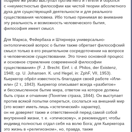
позднее же резко выступал против него и Гегеля и боролся
с «неуместностью философии как чистой теории абсолютного
духа для существующей деятельности и для реального
существования человека. Ибо только принимая во внимание
эту реальность и возможность человеческого бытия,
философия имеет смысл.
Для Маркса, Фейербаха и Штирнера универсально-
онтологический вопрос о бытии также обретает философский
смысл только в его решительном сосредоточении на вопросе
о человеческом существовании. Это точно основной процесс
и основное стремление современной философии
существования» (F. J. Brecht. Einf. i. d. Philos, der Existenz,
1948; cp. U. Johansen. K. und Hegel, in: ZphF, VII, 1953).
Кьеркегор обрёл известность благодаря своей работе «Или-
или» (2 т., 1843). Кьеркегор описывает всегда «разбитое»
и бессмысленное бытие мира, ответом на которое должны
быть страх и отчаяние (Понятие страха, 1844). Он выступает
против всякой попытки опереться, сослаться на внешний мир
(это может иметь лишь «эстетический» характер),
он не доверяет также и ответственной перед самой собой
внутренней жизни, т. е. «этическому», и рекомендует, чтобы
индивид полностью отдал себя на волю Бога; для Кьеркегора
это жизнь в «религиозном», но, правда, также