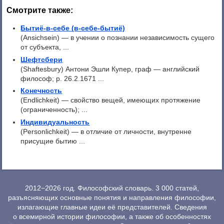
Смотрите также:
Бытиё-в-себе (в-себе-бытиё)
(Ansichsein) — в учении о познании независимость сущего
от субъекта, ...
Шефтсбери
(Shaftesbury) Антони Эшли Купер, граф — английский
философ; р. 26.2.1671 ...
Конечность
(Endlichkeit) — свойство вещей, имеющих протяжение
(ограниченность); ...
Индивидуальность
(Personlichkeit) — в отличие от личности, внутренне
присущие бытию ...
2012−2026 год. Философский словарь. 3 000 статей,
разъясняющих основные понятия и направления философии,
излагающие главные идеи её представителей. Сведения
о всемирной истории философии, а также об особенностях