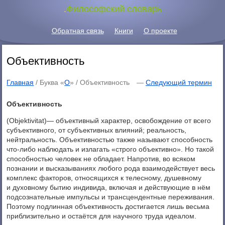
.
Философский словарь
Обратная связь
Книги
О проекте
Объективность
Главная
/ Буква «
О
» /
Объективность
—
Следующий термин
Объективность
(Objektivitat)— объективный характер, освобождение от всего
субъективного, от субъективных влияний; реальность,
нейтральность. Объективностью также называют способность
что-либо наблюдать и излагать «строго объективно». Но такой
способностью человек не обладает. Напротив, во всяком
познании и высказываниях любого рода взаимодействует весь
комплекс факторов, относящихся к телесному, душевному
и духовному бытию индивида, включая и действующие в нём
подсознательные импульсы и трансцендентные переживания.
Поэтому подлинная объективность достигается лишь весьма
приблизительно и остаётся для научного труда идеалом.