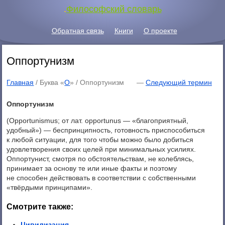
.
Философский словарь
Обратная связь
Книги
О проекте
Оппортунизм
Главная
/ Буква «
О
» /
Оппортунизм
—
Следующий термин
Оппортунизм
(Opportunismus; от лат. opportunus — «благоприятный,
удобный») — беспринципность, готовность приспособиться
к любой ситуации, для того чтобы можно было добиться
удовлетворения своих целей при минимальных усилиях.
Оппортунист, смотря по обстоятельствам, не колеблясь,
принимает за основу те или иные факты и поэтому
не способен действовать в соответствии с собственными
«твёрдыми принципами».
Смотрите также:
Цивилизация