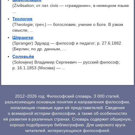
(Zivilisation; от лат. civis — «гражданин», в немецком языке
...
Теология
(Theologie; греч.) — богословие, учение о Боге. В узком
смысле, ...
Шпрангер
(Spranger) Эдуард — философ и педагог; p. 27.6.1882
(Берлин; по др. данным, ...
Соловьёв
(Solowjew) Владимир Сергеевич — русский философ;
р. 16.1.1853 (Москва) — ...
2012−2026 год. Философский словарь. 3 000 статей,
разъясняющих основные понятия и направления философии,
излагающие главные идеи её представителей. Сведения
о всемирной истории философии, а также об особенностях
её развития в различных странах. Словарь содержит обширную,
хорошо подобранную библиографию. Для широкого круга
читателей, интересующихся философией.