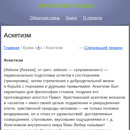
.
Философский словарь
Обратная связь
Книги
О проекте
Аскетизм
Главная
/ Буква «
А
» /
Аскетизм
—
Следующий термин
Аскетизм
(Askese [Aszese]; от греч. askesis — «упражнение») —
первоначально подготовка атлетов к состязаниям
(тренировка); затем стремление к добродетельной жизни
и борьба с пороками и дурными привычками. Аскетизм был
характерен для философии стоиков, позднее его
проповедовал апостол Павел. Христианский аскетизм монахов
и «аскетов » имел своей целью подавление и умерщвление
плоти, чувственной природы человека — не только половое
воздержание, но и отказ от удовольствий, доставляемых
созерцанием, слуховыми, вкусовыми ощущениями и т. д.
Аскетизмом внутреннего мира Макс Вебер называет