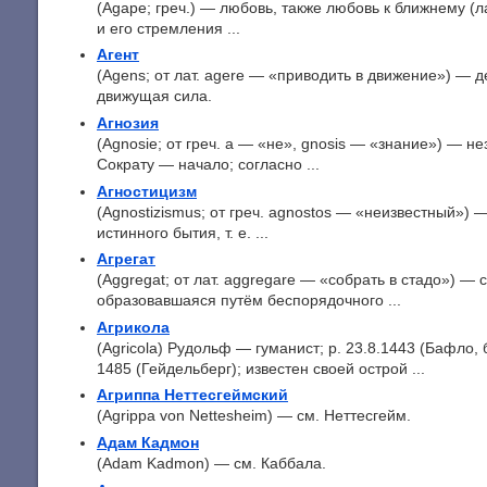
(Agape; греч.) — любовь, также любовь к ближнему (лат
и его стремления ...
Агент
(Agens; от лат. agere — «приводить в движение») — 
движущая сила.
Агнозия
(Agnosie; от греч. а — «не», gnosis — «знание») — н
Сократу — начало; согласно ...
Агностицизм
(Agnostizismus; от греч. agnostos — «неизвестный»)
истинного бытия, т. е. ...
Агрегат
(Aggregat; от лат. aggregare — «собрать в стадо») — 
образовавшаяся путём беспорядочного ...
Агрикола
(Agricola) Рудольф — гуманист; p. 23.8.1443 (Бафло, 
1485 (Гейдельберг); известен своей острой ...
Агриппа Неттесгеймский
(Agrippa von Nettesheim) — см. Неттесгейм.
Адам Кадмон
(Adam Kadmon) — см. Каббала.