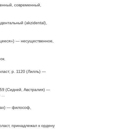
твенный, современный,
идентальный (akzidental),
ющееся») — несущественное,
ок.
оласт; р. 1120 (Лилль) —
859 (Сидней, Австралия) —
...
инах) — философ,
оласт, принадлежал к ордену