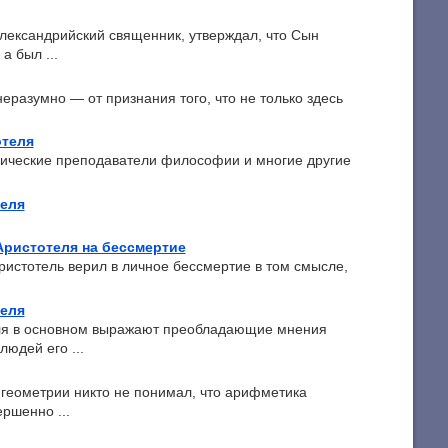
лександрийский священник, утверждал, что Сын
а был ...
неразумно — от признания того, что не только здесь
отеля
лические преподаватели философии и многие другие
теля
Аристотеля на бессмертие
Аристотель верил в личное бессмертие в том смысле,
теля
еля в основном выражают преобладающие мнения
юдей его ...
 геометрии никто не понимал, что арифметика
ршенно ...