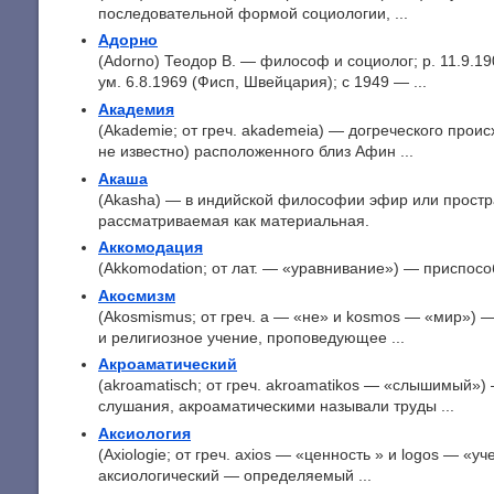
последовательной формой социологии, ...
Адорно
(Adorno) Теодор В. — философ и социолог; р. 11.9.
ум. 6.8.1969 (Фисп, Швейцария); с 1949 — ...
Академия
(Akademie; от греч. akademeia) — догреческого прои
не известно) расположенного близ Афин ...
Акаша
(Akasha) — в индийской философии эфир или простр
рассматриваемая как материальная.
Аккомодация
(Akkomodation; от лат. — «уравнивание») — приспосо
Акосмизм
(Akosmismus; от греч. а — «не» и kosmos — «мир»)
и религиозное учение, проповедующее ...
Акроаматический
(akroamatisch; от греч. akroamatikos — «слышимый»
слушания, акроаматическими называли труды ...
Аксиология
(Axiologie; от греч. axios — «ценность » и logos — «у
аксиологический — определяемый ...