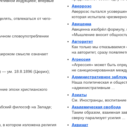
ктивной индукцией; впервые
Аверроэс
Аверроэс пытался усовершен
которая испытала чрезмерное
делять, отвлекаться от чего-
Авиценна
Авиценна изобрёл формулу, 
«Мышление вносит общность 
обычном словоупотреблении
Авторитет
Как только мы отказываемся 
на авторитет, сразу появляетс
в широком смысле означает
Агрессия
«Агрессия» может быть опре
не санкционированная между
) — ум. 18.8.1896 (Цюрих);
Административное заблуж
Наша политическая и обществ
«административным ...
ние эпохи христианского
Азиаты
См. Иностранцы, воспитание
абский философ на Западе;
Академическая свобода
Таким образом, взаимная зав
сверху парализует усилия ...
в, в котором изложена религия
Аквинат