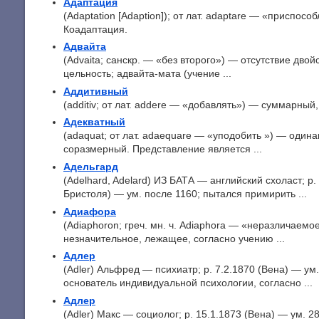
Адаптация
(Adaptation [Adaption]); от лат. adaptare — «приспос
Коадаптация.
Адвайта
(Advaita; санскр. — «без второго») — отсутствие двой
цельность; адвайта-мата (учение ...
Аддитивный
(additiv; от лат. addere — «добавлять») — суммарный
Адекватный
(adaquat; от лат. adaequare — «уподобить ») — один
соразмерный. Представление является ...
Адельгард
(Adelhard, Adelard) ИЗ БАТА — английский схоласт; р. 
Бристоля) — ум. после 1160; пытался примирить ...
Адиафора
(Adiaphoron; греч. мн. ч. Adiaphora — «неразличаемо
незначительное, лежащее, согласно учению ...
Адлер
(Adler) Альфред — психиатр; р. 7.2.1870 (Вена) — ум.
основатель индивидуальной психологии, согласно ...
Адлер
(Adler) Макс — социолог; p. 15.1.1873 (Вена) — ум. 2