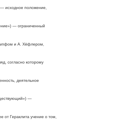
) — исходное положение,
ижение») — ограниченный
тумпфом и А. Хёфлером,
гляд, согласно которому
твенность, деятельное
существующий») —
.
щее от Гераклита учение о том,