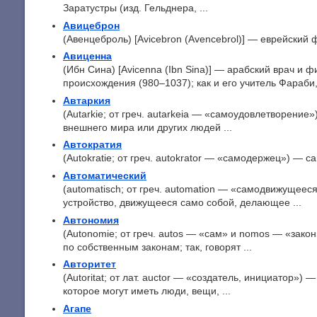
Заратустры (изд. Гельднера, ...
Авицеброн
(Авенцеброль) [Avicebron (Avencebrol)] — еврейский 
Авиценна
(Ибн Сина) [Avicenna (Ibn Sina)] — арабский врач и 
происхождения (980–1037); как и его учитель Фараби, 
Автаркия
(Autarkie; от греч. autarkeia — «самоудовлетворение
внешнего мира или других людей ...
Автократия
(Autokratie; от греч. autokrator — «самодержец») — 
Автоматический
(automatisch; от греч. automation — «самодвижущеес
устройство, движущееся само собой, делающее ...
Автономия
(Autonomie; от греч. autos — «сам» и nomos — «закон
по собственным законам; так, говорят ...
Авторитет
(Autoritat; от лат. auctor — «создатель, инициатор») 
которое могут иметь люди, вещи, ...
Агапе