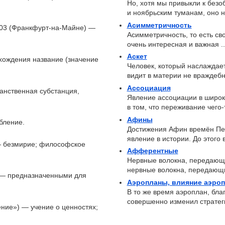
Но, хотя мы привыкли к безо
и ноябрьским туманам, оно н
Асимметричность
1903 (Франкфурт-на-Майне) —
Асимметричность, то есть с
очень интересная и важная ..
Аскет
схождения название (значение
Человек, который наслаждае
видит в материи не враждебну
Ассоциация
анственная субстанция,
Явление ассоциации в широко
в том, что переживание чего-т
Афины
бление.
Достижения Афин времён Пер
явление в истории. До этого 
 — безмирие; философское
Афферентные
Нервные волокна, передающ
нервные волокна, передающи
) — предназначенными для
Аэропланы, влияние аэро
В то же время аэроплан, бла
совершенно изменил стратеги
чение») — учение о ценностях;