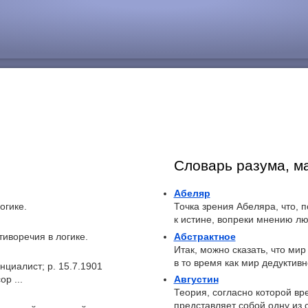
Словарь разума, м
Абеляр
огике.
Точка зрения Абеляра, что, 
к истине, вопреки мнению люб
тиворечия в логике.
Абстрактное
Итак, можно сказать, что ми
в то время как мир дедуктивно
циалист; р. 15.7.1901
р ...
Августин
Теория, согласно которой вр
представляет собой одну из с