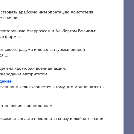
ствовать арабскую интерпретацию Аристотеля,
 влияние ...
повторенную Аверроэсом и Альбертом Великим:
в формы». ...
от своего разума и довольствуемся опорой
я ...
делена как любая военная акция,
народным авторитетом. ...
дение
енная мысль склоняется к тому, что можно назвать
 отношения к иностранцам.
исимость власти невежества снизу и любви к власти