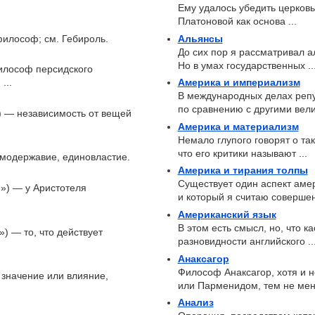
Ему удалось убедить церковь
Платоновой как основа ...
философ; см. Гебироль.
Альянсы
До сих пор я рассматривал а
Но в умах государственных ..
философ персидского
...
Америка и империализм
В международных делах реп
по сравнению с другими вели
») — независимость от вещей
Америка и материализм
Немало глупого говорят о т
что его критики называют ...
самодержавие, единовластие.
Америка и тирания толпы
Существует один аспект амер
я») — у Аристотеля
и который я считаю совершенн
Американский язык
В этом есть смысл, но, что 
») — то, что действует
разновидности английского ..
Анаксагор
Философ Анаксагор, хотя и 
— значение или влияние,
или Парменидом, тем не мене
Анализ