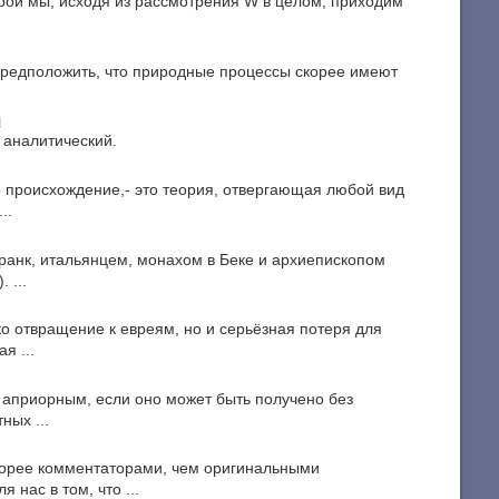
рой мы, исходя из рассмотрения W в целом, приходим
редположить, что природные процессы скорее имеют
я
аналитический.
о происхождение,- это теория, отвергающая любой вид
..
ранк, итальянцем, монахом в Беке и архиепископом
 ...
о отвращение к евреям, но и серьёзная потеря для
я ...
я априорным, если оно может быть получено без
ных ...
орее комментаторами, чем оригинальными
 нас в том, что ...