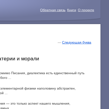
Обратная связь
Книги
О проекте
—
Следующая буква
атерии и морали
помимо Писания, диалектика есть единственный путь
ого ...
р элементарной физики наполовину абстрактен,
й ...
емя — это только аспект нашего мышления,
амых ...