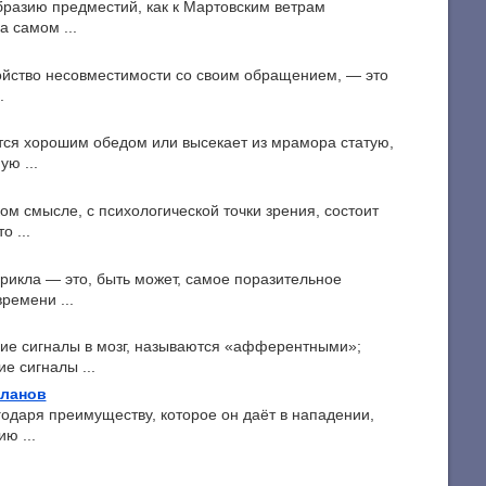
бразию предместий, как к Мартовским ветрам
а самом ...
войство несовместимости со своим обращением, — это
.
тся хорошим обедом или высекает из мрамора статую,
ю ...
м смысле, с психологической точки зрения, состоит
о ...
икла — это, быть может, самое поразительное
времени ...
ие сигналы в мозг, называются «афферентными»;
е сигналы ...
планов
годаря преимуществу, которое он даёт в нападении,
ю ...