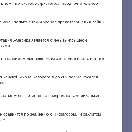
 в том, что система Аристотеля предпочтительнее
льянсы только с точки зрения предотвращения войны.
.
утация Америки является очень выигрышной
кими ...
ак называемом американском «материализме» и о том,
иканской жизни, которого я до сих пор не касался
о ...
касается меня, то меня не раздражают американские
.
не сравнится по значению с Пифагором, Гераклитом
е ...