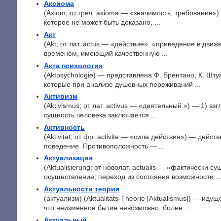
Аксиома
(Axiom; от греч. axioma — «значимость, требование»
которое не может быть доказано, ...
Акт
(Akt; от лат. actus — «действие», «приведение в дв
временем, имеющий качественную ...
Акта психология
(Aktpsychologie) — представлена Ф. Брентано, К. Ш
которые при анализе душевных переживаний ...
Активизм
(Aktivismus; от лат. activus — «деятельный ») — 1) вз
сущность человека заключается ...
Активность
(Aktivitat; от фр. activite — «сила действия») — дейс
поведение. Противоположность — ...
Актуализация
(Aktualisierung; от новолат. actualis — «фактически 
осуществление; переход из состояния возможности ..
Актуальности теория
(актуализм) (Aktualitats-Theorie [Aktualismus]) — иду
что неизменное бытие невозможно, более ...
Актуальный