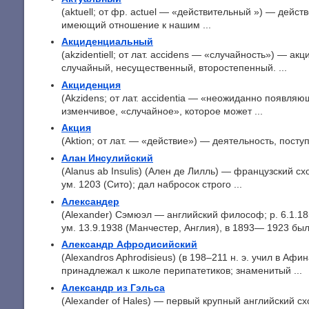
(aktuell; от фр. actuel — «действительный ») — дейс
имеющий отношение к нашим ...
Акциденциальный
(akzidentiell; от лат. accidens — «случайность») — акц
случайный, несущественный, второстепенный. ...
Акциденция
(Akzidens; от лат. accidentia — «неожиданно появля
изменчивое, «случайное», которое может ...
Акция
(Aktion; от лат. — «действие») — деятельность, поступ
Алан Инсулийский
(Alanus ab Insulis) (Ален де Лилль) — французский сх
ум. 1203 (Сито); дал набросок строго ...
Александер
(Alexander) Сэмюэл — английский философ; p. 6.1.1
ум. 13.9.1938 (Манчестер, Англия), в 1893— 1923 был 
Александр Афродисийский
(Alexandros Aphrodisieus) (в 198–211 н. э. учил в Аф
принадлежал к школе перипатетиков; знаменитый ...
Александр из Гэльса
(Alexander of Hales) — первый крупный английский сх