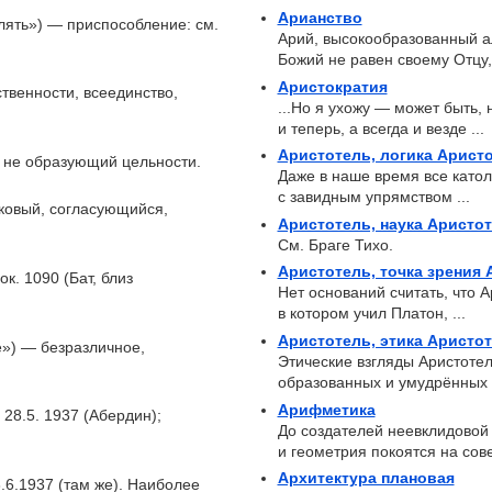
Арианство
облять») — приспособление: см.
Арий, высокообразованный а
Божий не равен своему Отцу, 
Аристократия
ственности, всеединство,
...Но я ухожу — может быть, 
и теперь, а всегда и везде ...
Аристотель, логика Арист
, не образующий цельности.
Даже в наше время все като
с завидным упрямством ...
аковый, согласующийся,
Аристотель, наука Аристо
См. Браге Тихо.
Аристотель, точка зрения 
ок. 1090 (Бат, близ
Нет оснований считать, что 
в котором учил Платон, ...
Аристотель, этика Аристо
е») — безразличное,
Этические взгляды Аристот
образованных и умудрённых л
Арифметика
 28.5. 1937 (Абердин);
До создателей неевклидовой
и геометрия покоятся на сове
Архитектура плановая
8.6.1937 (там же). Наиболее