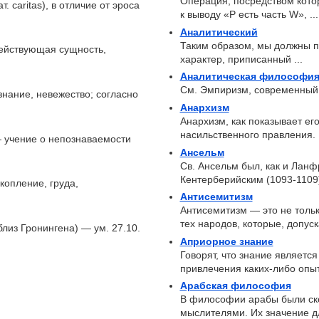
Операция, посредством кото
. caritas), в отличие от эроса
к выводу «Р есть часть W», ...
Аналитический
Таким образом, мы должны п
действующая сущность,
характер, приписанный ...
Аналитическая философи
См. Эмпиризм, современный 
езнание, невежество; согласно
Анархизм
Анархизм, как показывает ег
насильственного правления. .
 — учение о непознаваемости
Ансельм
Св. Ансельм был, как и Ланф
Кентерберийским (1093-1109).
скопление, груда,
Антисемитизм
Антисемитизм — это не тольк
тех народов, которые, допуска
близ Гронингена) — ум. 27.10.
Априорное знание
Говорят, что знание являетс
привлечения каких-либо опыт
Арабская философия
В философии арабы были ск
мыслителями. Их значение для