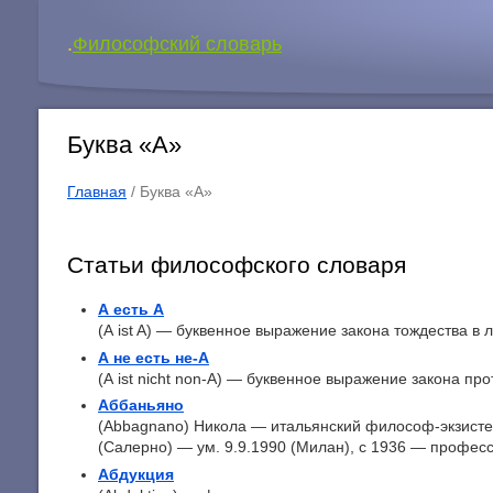
.
Философский словарь
Буква «А»
Главная
/
Буква «А»
Статьи философского словаря
А есть А
(A ist A) — буквенное выражение закона тождества в л
А не есть не-А
(A ist nicht non-A) — буквенное выражение закона про
Аббаньяно
(Abbagnano) Никола — итальянский философ-экзистен
(Салерно) — ум. 9.9.1990 (Милан), с 1936 — профессо
Абдукция