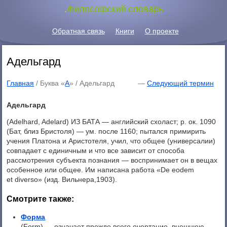
.
Философский словарь
Обратная связь
Книги
О проекте
Адельгард
Главная
/ Буква «
А
» /
Адельгард
—
Следующий термин
Адельгард
(Adelhard, Adelard) ИЗ БАТА — английский схоласт; р. ок. 1090
(Бат, близ Бристоля) — ум. после 1160; пытался примирить
учения Платона и Аристотеля, учил, что общее (универсалии)
совпадает с единичным и что все зависит от способа
рассмотрения субъекта познания — воспринимает он в вещах
особенное или общее. Им написана работа «De eodem
et diverso» (изд. Вильнера,1903).
Смотрите также:
Форма
(Form) — означает прежде всего очертание, внешнюю