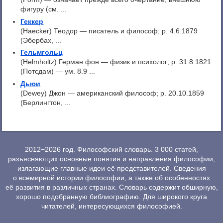
фигуру (см. ...
Геккер
(Haecker) Теодор — писатель и философ; p. 4.6.1879
(Эбербах, ...
Гельмгольц
(Helmholtz) Герман фон — физик и психолог; р. 31.8.1821
(Потсдам) — ум. 8.9 ...
Дьюи
(Dewey) Джон — американский философ; p. 20.10.1859
(Берлингтон, ...
2012−2026 год. Философский словарь. 3 000 статей,
разъясняющих основные понятия и направления философии,
излагающие главные идеи её представителей. Сведения
о всемирной истории философии, а также об особенностях
её развития в различных странах. Словарь содержит обширную,
хорошо подобранную библиографию. Для широкого круга
читателей, интересующихся философией.