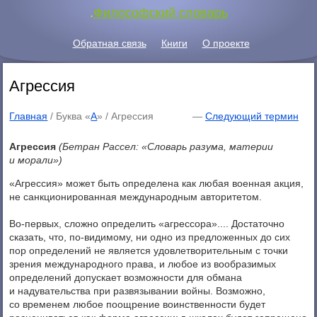
.
Философский словарь
Обратная связь
Книги
О проекте
Агрессия
Главная
/ Буква «
А
» /
Агрессия
—
Следующий термин
Агрессия
(Бетран Рассел: «Словарь разума, материи
и морали»)
«Агрессия» может быть определена как любая военная акция,
не санкционированная международным авторитетом.
Во-первых, сложно определить «агрессора».... Достаточно
сказать, что, по-видимому, ни одно из предложенных до сих
пор определений не является удовлетворительным с точки
зрения международного права, и любое из вообразимых
определений допускает возможности для обмана
и надувательства при развязывании войны. Возможно,
со временем любое поощрение воинственности будет