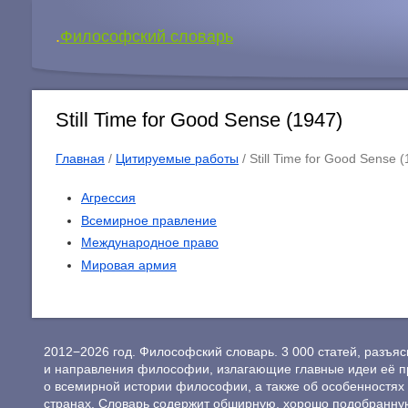
.
Философский словарь
Still Time for Good Sense (1947)
Главная
/
Цитируемые работы
/ Still Time for Good Sense 
Агрессия
Всемирное правление
Международное право
Мировая армия
2012−2026 год. Философский словарь. 3 000 статей, разъ
и направления философии, излагающие главные идеи её п
о всемирной истории философии, а также об особенностях 
странах. Словарь содержит обширную, хорошо подобранну