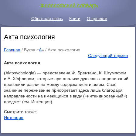
.
Философский словарь
Обратная связь
Книги
О проекте
Акта психология
Главная
/ Буква «
А
» /
Акта психология
—
Следующий термин
Акта психология
(Aktpsychologie) — представлена Ф. Брентано, К. Штумпфом
и А. Хёфлером, которые при анализе душевных переживаний
проводили различие между содержанием и актом. Своё
значение переживание приобретает здесь лишь благодаря
направленности на имеющийся в виду («интендированный»)
предмет (см. Интенция).
Смотрите также:
Интенция