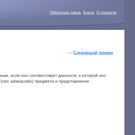
Обратная связь
Книги
О проекте
—
Следующий термин
ым, если оно соответствует данности, к которой оно
(лат. adaequatio) предмета и представления.