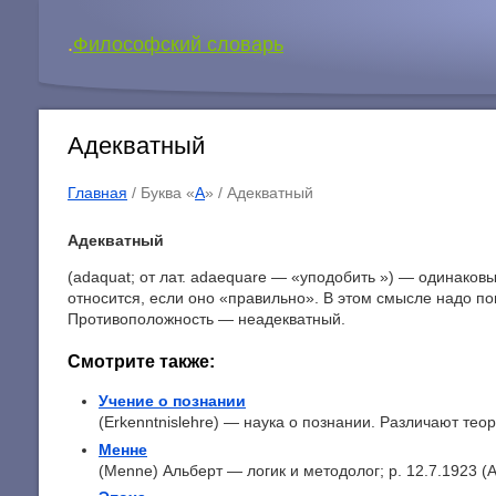
.
Философский словарь
Адекватный
Главная
/ Буква «
А
» /
Адекватный
Адекватный
(adaquat; от лат. adaequare — «уподобить ») — одинаков
относится, если оно «правильно». В этом смысле надо пон
Противоположность — неадекватный.
Смотрите также:
Учение о познании
(Erkenntnislehre) — наука о познании. Различают теор
Менне
(Menne) Альберт — логик и методолог; p. 12.7.1923 (Ат