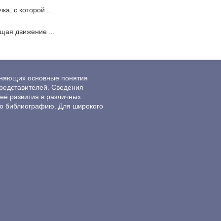
а, с которой ...
щая движение ...
ясняющих основные понятия
редставителей. Сведения
её развития в различных
ю библиографию. Для широкого