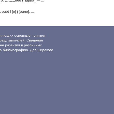
. 17.1.1868 (Париж) — ...
t I [е] j [eune], ...
ясняющих основные понятия
редставителей. Сведения
её развития в различных
ю библиографию. Для широкого