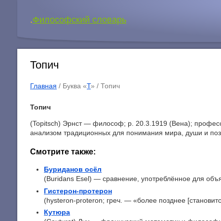
.
Философский словарь
Топич
Главная
/ Буква «
Т
» /
Топич
Топич
(Topitsch) Эрнст — философ; p. 20.3.1919 (Вена); профе
анализом традиционных для понимания мира, души и поз
Смотрите также:
Буриданов осёл
(Buridans Esel) — сравнение, употреблённое для объя
Гистерон-протерон
(hysteron-proteron; греч. — «более позднее [становит
Кутюра