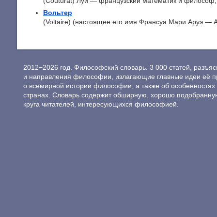
(Couturat) Луи — французский математик и философ; р
Вольтер
(Voltaire) (настоящее его имя Франсуа Мари Аруэ — Aroue
2012−2026 год. Философский словарь. 3 000 статей, разъ
и направления философии, излагающие главные идеи её п
о всемирной истории философии, а также об особенностях 
странах. Словарь содержит обширную, хорошо подобранну
круга читателей, интересующихся философией.