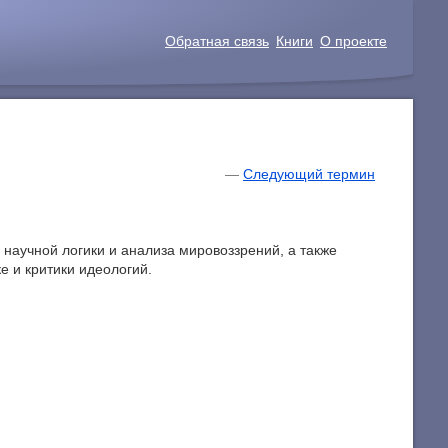
Обратная связь
Книги
О проекте
—
Следующий термин
 научной логики и анализа мировоззрений, а также
 и критики идеологий.