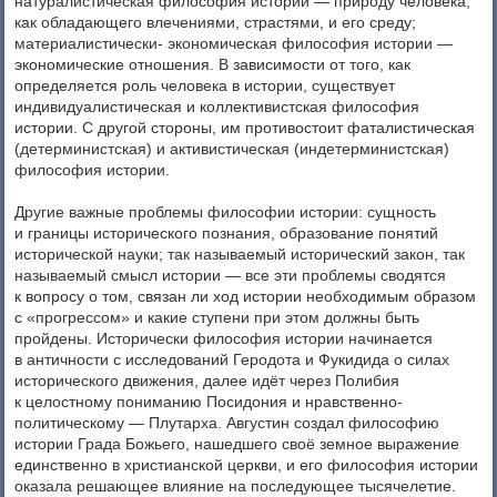
натуралистическая философия истории — природу человека,
как обладающего влечениями, страстями, и его среду;
материалистически- экономическая философия истории —
экономические отношения. В зависимости от того, как
определяется роль человека в истории, существует
индивидуалистическая и коллективистская философия
истории. С другой стороны, им противостоит фаталистическая
(детерминистская) и активистическая (индетерминистская)
философия истории.
Другие важные проблемы философии истории: сущность
и границы исторического познания, образование понятий
исторической науки; так называемый исторический закон, так
называемый смысл истории — все эти проблемы сводятся
к вопросу о том, связан ли ход истории необходимым образом
с «прогрессом» и какие ступени при этом должны быть
пройдены. Исторически философия истории начинается
в античности с исследований Геродота и Фукидида о силах
исторического движения, далее идёт через Полибия
к целостному пониманию Посидония и нравственно-
политическому — Плутарха. Августин создал философию
истории Града Божьего, нашедшего своё земное выражение
единственно в христианской церкви, и его философия истории
оказала решающее влияние на последующее тысячелетие.