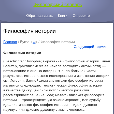
.
Философский словарь
Обратная связь
Книги
О проекте
Философия истории
Главная
/ Буква «
Ф
» /
Философия истории
—
Следующий термин
Философия истории
(Geschichtsphilosophie; выражение «философия истории» ввёл
Вольтер, фактически же её начала восходят к античности) —
истолкование и оценка истории, т. е. по большей части
результатов исторического исследования и изложения истории;
см. История. Важнейшими системами философии истории
являются следующие. Теологическая философия истории
в качестве движущей силы исторического развития
рассматривает решение Бога; метафизическая философия
истории — трансцендентную закономерность, или судьбу;
идеалистическая философия истории — идеи, духовно-
научную или духовно-душевную жизнь человека,