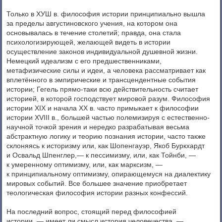
Только в ХУШ в. философия истории принципиально вышла
за пределы августиновского учения, на котором она
основывалась в течение столетий; правда, она стала
психологизирующей, желающей видеть в истории
осуществление законов индивидуальной душевной жизни.
Немецкий идеализм с его предшественниками,
метафизические силы и идеи, а человека рассматривает как
вплетённого в эмпирические и трансцендентные события
истории; Гегель прямо-таки всю действительность считает
историей, в которой господствует мировой разум. Философия
истории XIX и начала XX в. часто примыкает к философии
истории XVIII в., большей частью полемизируя с естественно-
научной точкой зрения и нередко разрабатывая весьма
абстрактную логику и теорию познания истории, часто также
склоняясь к историзму или, как Шопенгауэр, Якоб Буркхардт
и Освальд Шпенглер,— к пессимизму, или, как Тойнби, —
к умеренному оптимизму, или, как марксизм, —
к принципиальному оптимизму, опирающемуся на диалектику
мировых событий. Все большее значение приобретает
теологическая философия истории разных конфессий.
На последний вопрос, стоящий перед философией
истории, — имеет ли смысл история человечества, —