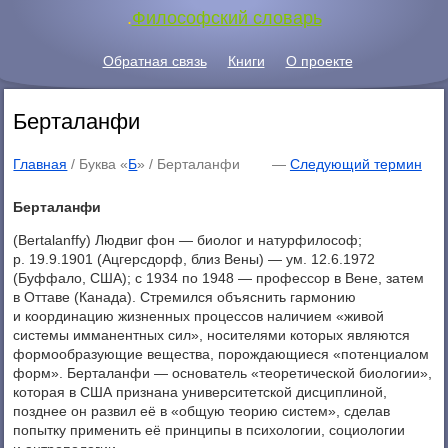
.
Философский словарь
Обратная связь
Книги
О проекте
Берталанфи
Главная
/ Буква «
Б
» /
Берталанфи
—
Следующий термин
Берталанфи
(Bertalanffy) Людвиг фон — биолог и натурфилософ;
р. 19.9.1901 (Ацгерсдорф, близ Вены) — ум. 12.6.1972
(Буффало, США); с 1934 по 1948 — профессор в Вене, затем
в Оттаве (Канада). Стремился объяснить гармонию
и координацию жизненных процессов наличием «живой
системы имманентных сил», носителями которых являются
формообразующие вещества, порождающиеся «потенциалом
форм». Берталанфи — основатель «теоретической биологии»,
которая в США признана университетской дисциплиной,
позднее он развил её в «общую теорию систем», сделав
попытку применить её принципы в психологии, социологии