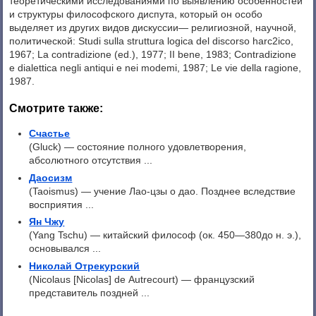
теоретическими исследованиями по выявлению особенностей
и структуры философского диспута, который он особо
выделяет из других видов дискуссии— религиозной, научной,
политической: Studi sulla struttura logica del discorso harc2ico,
1967; La contradizione (ed.), 1977; II bene, 1983; Contradizione
e dialettica negli antiqui e nei modemi, 1987; Le vie della ragione,
1987.
Смотрите также:
Счастье
(Gluck) — состояние полного удовлетворения,
абсолютного отсутствия ...
Даосизм
(Taoismus) — учение Лao-цзы о дао. Позднее вследствие
восприятия ...
Ян Чжу
(Yang Tschu) — китайский философ (ок. 450—380до н. э.),
основывался ...
Николай Отрекурский
(Nicolaus [Nicolas] de Autrecourt) — французский
представитель поздней ...