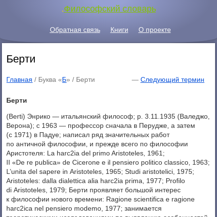
.
Философский словарь
Обратная связь
Книги
О проекте
Берти
Главная
/ Буква «
Б
» /
Берти
—
Следующий термин
Берти
(Berti) Энрико — итальянский философ; p. 3.11.1935 (Валеджо,
Верона); с 1963 — профессор сначала в Перудже, а затем
(с 1971) в Падуе; написал ряд значительных работ
по античной философии, и прежде всего по философии
Аристотеля: La harc2ia del primo Aristoteles, 1961;
II «De re publica» de Cicerone e il pensiero politico classico, 1963;
L’unita del sapere in Aristoteles, 1965; Studi aristotelici, 1975;
Aristoteles: dalla dialettica alia harc2ia prima, 1977; Profilo
di Aristoteles, 1979; Берти проявляет большой интерес
к философии нового времени: Ragione scientifica е ragione
harc2ica nel pensiero modemo, 1977; занимается