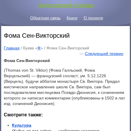
.
Философский словарь
Обратная связь
Книги
О проекте
Фома Сен-Викторский
Главная
/ Буква «
Ф
» /
Фома Сен-Викторский
—
Следующий термин
Фома Сен-Викторский
(Thomas von St. Viktor) (Фома Галльский, Фома
Верцельский) — французский схоласт; ум. 5.12.1226
(Верцель), будучи аббатом монастыря Св. Виктора. Придал
мистическое направление школе Св. Виктора, сам был
последователем мистицизма Псевдо-Дионисия, к сочинениям
которого он написал комментарии (опубликованы в 1502 в лат.
изд. сочинений Дионисия).
Смотрите также:
Культура
(Kultur; от лат. colere — «заботливо ухаживать,