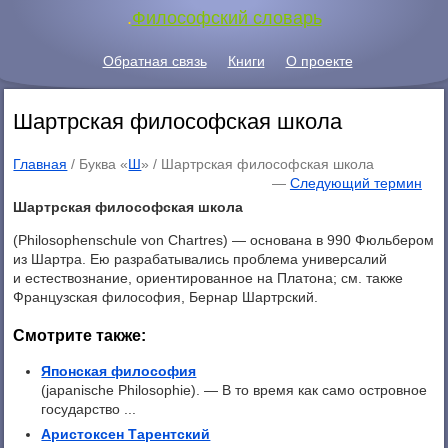
.
Философский словарь
Обратная связь
Книги
О проекте
Шартрская философская школа
Главная
/ Буква «
Ш
» /
Шартрская философская школа
—
Следующий термин
Шартрская философская школа
(Philosophenschule von Chartres) — основана в 990 Фюльбером
из Шартра. Ею разрабатывались проблема универсалий
и естествознание, ориентированное на Платона; см. также
Французская философия, Бернар Шартрский.
Смотрите также:
Японская философия
(japanische Philosophie). — В то время как само островное
государство ...
Аристоксен Тарентский