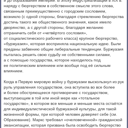
и до образования империи. В эпоху индустриализации в XIX в.
наряду с бюргерством в собственном смысле этого слова,
связанным преимущественно с городским сословием,
возникло (с одной стороны, благодаря стремлению бюргерства
достичь такого же общественного значения, какое имело
дворянство, а с другой стороны, благодаря желанию
отграничить себя от «четвёртого сословия»,
от социалистического рабочего класса) крупное бюргерство,
«буржуазия», которая восприняла национальную идею. Были
преданы забвению общие либеральные тенденции. Буржуазия
пыталась решить свою судьбу не собственными силами,
а с помощью государства, которое находилось под
ее политическим влиянием или вообще под её сильным
влиянием.
Когда в Первую мировую войну у буржуазии выскользнул из рук
руль управления государством, она вступила во все более
и более обостряющееся противоречие с государством,
выступающим в той или иной мере как «тотальное
государство», в котором все меньше и меньше места остаётся
для индивидуалистической буржуазной культуры, для такой
жизненной формы, при которой человек доверяет себе (см.
Образование). Маркс требовал «очеловеченной» гражданской
эмансипации, которая призвана была освободить бюргерство