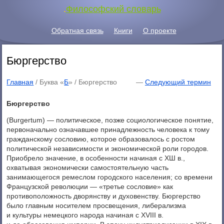
.
Философский словарь
Обратная связь
Книги
О проекте
Бюргерство
Главная
/ Буква «
Б
» /
Бюргерство
—
Следующий термин
Бюргерство
(Burgertum) — политическое, позже социологическое понятие,
первоначально означавшее принадлежность человека к тому
гражданскому сословию, которое образовалось с ростом
политической независимости и экономической роли городов.
Приобрело значение, в особенности начиная с ХШ в.,
охватывая экономически самостоятельную часть
занимающегося ремеслом городского населения; со времени
Французской революции — «третье сословие» как
противоположность дворянству и духовенству. Бюргерство
было главным носителем просвещения, либерализма
и культуры немецкого народа начиная с XVIII в.