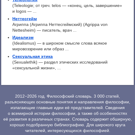
(Teleologie; от греч. telos — «конец, цель, завершение»
и logos — ...
Неттесгейм
Агриппа (Агриппа Неттесгеймский) (Agrippa von
Nettesheim) — писатель, врач ...
Идеализм
(Idealismus) — в широком смысле слова всякое
мировоззрение или образ ...
Сексуальная этика
(Sexualethik) — раздел этических исследований
«сексуальной жизни», ...
2012−2026 год. Философский словарь. 3 000 статей,
разъясняющих основные понятия и направления философии,
излагающие главные идеи её представителей. Сведения
о всемирной истории философии, а также об особенностях
её развития в различных странах. Словарь содержит обширную,
хорошо подобранную библиографию. Для широкого круга
читателей, интересующихся философией.