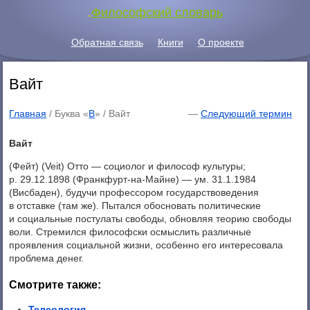
.
Философский словарь
Обратная связь
Книги
О проекте
Вайт
Главная
/ Буква «
В
» /
Вайт
—
Следующий термин
Вайт
(Фейт) (Veit) Отто — социолог и философ культуры;
p. 29.12.1898 (Франкфурт-на-Майне) — ум. 31.1.1984
(Висбаден), будучи профессором государствоведения
в отставке (там же). Пытался обосновать политические
и социальные постулаты свободы, обновляя теорию свободы
воли. Стремился философски осмыслить различные
проявления социальной жизни, особенно его интересовала
проблема денег.
Смотрите также:
Телеология