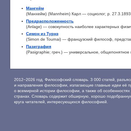
Мангейм
(Манхейм) (Mannheim) Карл — социолог; p. 27.3.1893 
Предрасположенность
(Anlage) — совокупность наиболее характерных физич
Симон из Турнэ
(Simon de Toumai) — французский философ, представ
Пазиграфия
(Pasigraphie; греч.) — универсальное, общепонятное 
2012−2026 год. Философский словарь. 3 000 статей, разъ
и направления философии, излагающие главные идеи её п
о всемирной истории философии, а также об особенностях 
странах. Словарь содержит обширную, хорошо подобранну
круга читателей, интересующихся философией.