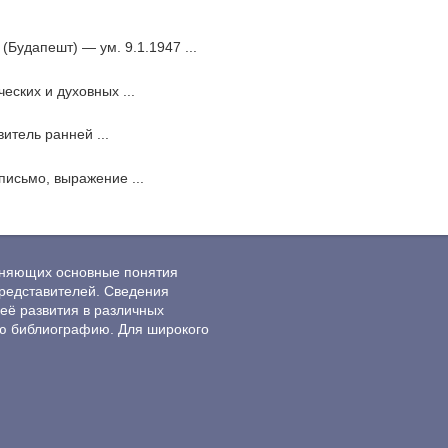
(Будапешт) — ум. 9.1.1947 ...
еских и духовных ...
итель ранней ...
письмо, выражение ...
ясняющих основные понятия
редставителей. Сведения
её развития в различных
ю библиографию. Для широкого