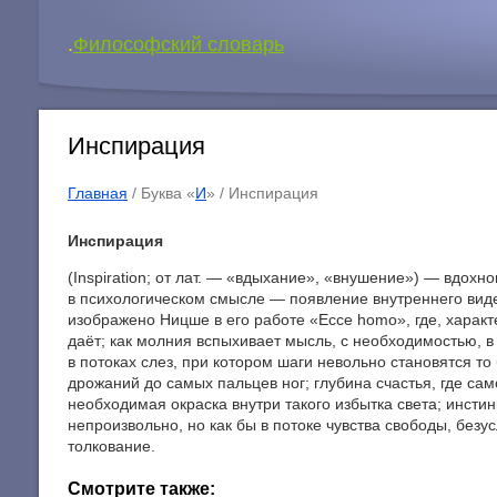
.
Философский словарь
Инспирация
Главная
/ Буква «
И
» /
Инспирация
Инспирация
(Inspiration; от лат. — «вдыхание», «внушение») — вдохн
в психологическом смысле — появление внутреннего виде
изображено Ницше в его работе «Ессе homo», где, характ
даёт; как молния вспыхивает мысль, с необходимостью, 
в потоках слез, при котором шаги невольно становятся 
дрожаний до самых пальцев ног; глубина счастья, где са
необходимая окраска внутри такого избытка света; инст
непроизвольно, но как бы в потоке чувства свободы, без
толкование.
Смотрите также: