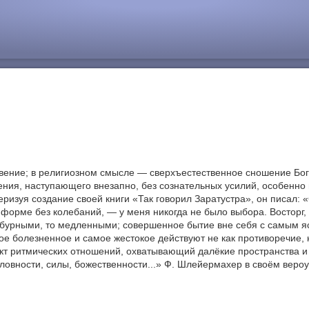
овение; в религиозном смысле — сверхъестественное сношение Бога
ния, наступающего внезапно, без сознательных усилий, особенно 
еризуя создание своей книги «Так говорил Заратустра», он писал: 
в форме без колебаний, — у меня никогда не было выбора. Востор
то бурными, то медленными; совершенное бытие вне себя с самым 
мое болезненное и самое жестокое действуют не как противоречие, 
инкт ритмических отношений, охватывающий далёкие пространства 
условности, силы, божественности...» Ф. Шлейермахер в своём вер