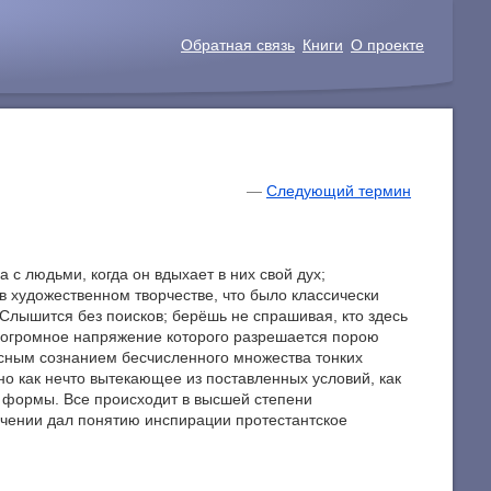
Обратная связь
Книги
О проекте
—
Следующий термин
 с людьми, когда он вдыхает в них свой дух;
в художественном творчестве, что было классически
«Слышится без поисков; берёшь не спрашивая, кто здесь
г, огромное напряжение которого разрешается порою
ясным сознанием бесчисленного множества тонких
но как нечто вытекающее из поставленных условий, как
и формы. Все происходит в высшей степени
оучении дал понятию инспирации протестантское