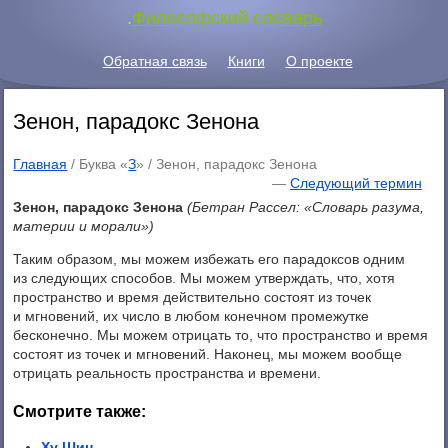
.
Философский словарь
Обратная связь
Книги
О проекте
Зенон, парадокс Зенона
Главная
/ Буква «
З
» /
Зенон, парадокс Зенона
—
Следующий термин
Зенон, парадокс Зенона
(Бетран Рассел: «Словарь разума,
материи и морали»)
Таким образом, мы можем избежать его парадоксов одним
из следующих способов. Мы можем утверждать, что, хотя
пространство и время действительно состоят из точек
и мгновений, их число в любом конечном промежутке
бесконечно. Мы можем отрицать то, что пространство и время
состоят из точек и мгновений. Наконец, мы можем вообще
отрицать реальность пространства и времени.
Смотрите также:
Ху Шин