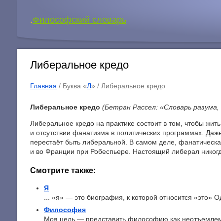
.
Философский словарь
Либеральное кредо
Главная
/ Буква «
Л
» /
Либеральное кредо
Либеральное кредо
(Бетран Рассел: «Словарь разума,
Либеральное кредо на практике состоит в том, чтобы жит
и отсутствии фанатизма в политических программах. Даже
перестаёт быть либеральной. В самом деле, фанатическа
и во Франции при Робеспьере. Настоящий либерал никогда
Смотрите также:
Я
... «я» — это биография, к которой относится «это» Од
Философия
Моя цель — представить философию как неотъемлему